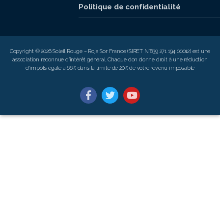
Politique de confidentialité
Copyright © 2026 Soleil Rouge – Roja Sor France (SIRET N°839 271 194 00012) est une
association reconnue d’intérêt général. Chaque don donne droit à une réduction
d’impôts égale à 66% dans la limite de 20% de votre revenu imposable