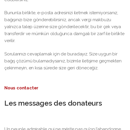
Bununla birlikte, e-posta adresinizi iletmek istemiyorsanız,
bağışınızı bize gönderebilirsiniz, ancak vergi makbuzu
yalnızca talep üzerine size gönderilecektir; bu bir çek veya
transferdir ve mümkün olduğunca damgalı bir zarf ile birlikte
verilir.
Sorularınızı cevaplamak için de buradayız. Size uygun bir
bağış çözümü bulamadıysanız, bizimle iletişime geçmekten
çekinmeyin, en kısa sürede size geri döneceğiz.
Nous contacter
Les messages des donateurs
Un peuple admirable qui ne mérite pas qu’on l’abandonne