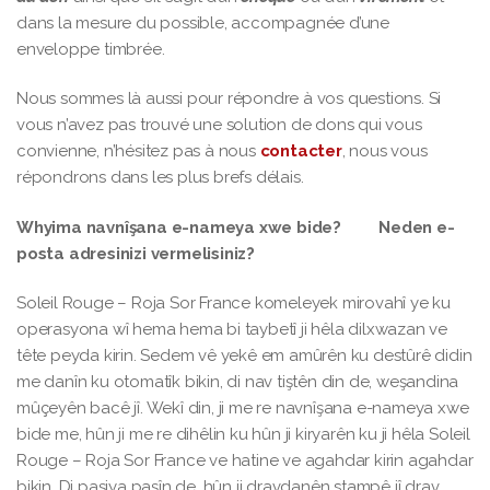
dans la mesure du possible, accompagnée d’une
enveloppe timbrée.
Nous sommes là aussi pour répondre à vos questions. Si
vous n’avez pas trouvé une solution de dons qui vous
convienne, n’hésitez pas à nous
contacter
, nous vous
répondrons dans les plus brefs délais.
Whyima navnîşana e-nameya xwe bide? Neden e-
posta adresinizi vermelisiniz?
Soleil Rouge – Roja Sor France komeleyek mirovahî ye ku
operasyona wî hema hema bi taybetî ji hêla dilxwazan ve
tête peyda kirin. Sedem vê yekê em amûrên ku destûrê didin
me danîn ku otomatîk bikin, di nav tiştên din de, weşandina
mûçeyên bacê jî. Wekî din, ji me re navnîşana e-nameya xwe
bide me, hûn ji me re dihêlin ku hûn ji kiryarên ku ji hêla Soleil
Rouge – Roja Sor France ve hatine ve agahdar kirin agahdar
bikin. Di paşiya paşîn de, hûn ji dravdanên stampê jî drav