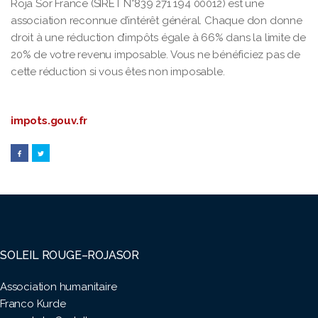
Roja Sor France (SIRET N°839 271 194 00012) est une
association reconnue d’intérêt général. Chaque don donne
droit à une réduction d’impôts égale à 66% dans la limite de
20% de votre revenu imposable. Vous ne bénéficiez pas de
cette réduction si vous êtes non imposable.
impots.gouv.fr
SOLEIL ROUGE–ROJASOR
Association humanitaire
Franco Kurde