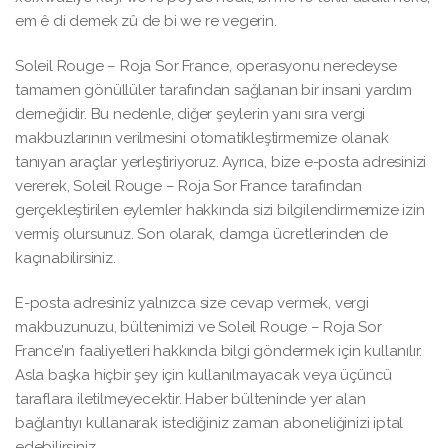
em ê di demek zû de bi we re vegerin.
Soleil Rouge – Roja Sor France, operasyonu neredeyse
tamamen gönüllüler tarafından sağlanan bir insani yardım
derneğidir. Bu nedenle, diğer şeylerin yanı sıra vergi
makbuzlarının verilmesini otomatikleştirmemize olanak
tanıyan araçlar yerleştiriyoruz. Ayrıca, bize e-posta adresinizi
vererek, Soleil Rouge – Roja Sor France tarafından
gerçekleştirilen eylemler hakkında sizi bilgilendirmemize izin
vermiş olursunuz. Son olarak, damga ücretlerinden de
kaçınabilirsiniz.
E-posta adresiniz yalnızca size cevap vermek, vergi
makbuzunuzu, bültenimizi ve Soleil Rouge – Roja Sor
France’ın faaliyetleri hakkında bilgi göndermek için kullanılır.
Asla başka hiçbir şey için kullanılmayacak veya üçüncü
taraflara iletilmeyecektir. Haber bülteninde yer alan
bağlantıyı kullanarak istediğiniz zaman aboneliğinizi iptal
edebilirsiniz.