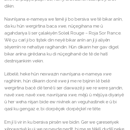
dikin.
Navnîşana e-nameya we tenê ji bo bersiva we tê bikar anîn,
da ku hûn wergirtina baca xwe, nûçegihana me û
agahdariya li ser çalakiyên Soleil Rouge – Roja Sor France.
Wê çu carî ji bo tiştek din neyê bikar anîn an jî ji aliyên
sêyemîn re nehatiye ragihandin. Hûn dikarin her gav digel
bikar anîna girêdana ku di nûçegihanê de tê de hatî
destnişankirin vekin.
Lêbelê, heke hûn nexwazin navnîşana e-nameya xwe
ragihînin, hûn dikarin donê xwe ji me re bişînin lê belê
wergirtina bacê dê tenê li ser daxwazê ​​ji we re were şandin,
navê xwe, navê xwe, navnîşana xwe, mêjû û mêjûya diyariyê
û her weha nîşan bide ew nivînek an veguhastinek e û bi
qasî ku gengaz e, bi dorpêçek dorpêçkirî re tête.
Em jî li vir in ku bersiva pirsên we bidin. Ger we çareseriyek
xêrxwaziyê ku ji we re peyde nedît, bi me re têkilî dudilî neke,